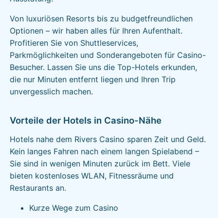
Von luxuriösen Resorts bis zu budgetfreundlichen
Optionen – wir haben alles für Ihren Aufenthalt.
Profitieren Sie von Shuttleservices,
Parkmöglichkeiten und Sonderangeboten für Casino-
Besucher. Lassen Sie uns die Top-Hotels erkunden,
die nur Minuten entfernt liegen und Ihren Trip
unvergesslich machen.
Vorteile der Hotels in Casino-Nähe
Hotels nahe dem Rivers Casino sparen Zeit und Geld.
Kein langes Fahren nach einem langen Spielabend –
Sie sind in wenigen Minuten zurück im Bett. Viele
bieten kostenloses WLAN, Fitnessräume und
Restaurants an.
Kurze Wege zum Casino