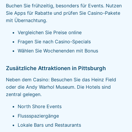
Buchen Sie frühzeitig, besonders für Events. Nutzen
Sie Apps für Rabatte und prüfen Sie Casino-Pakete
mit Übernachtung.
Vergleichen Sie Preise online
Fragen Sie nach Casino-Specials
Wählen Sie Wochenenden mit Bonus
Zusätzliche Attraktionen in Pittsburgh
Neben dem Casino: Besuchen Sie das Heinz Field
oder die Andy Warhol Museum. Die Hotels sind
zentral gelegen.
North Shore Events
Flussspaziergänge
Lokale Bars und Restaurants