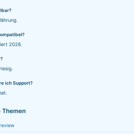
elbar?
Währung.
kompatibel?
iert 2026.
t?
riesig.
re ich Support?
at.
e Themen
review