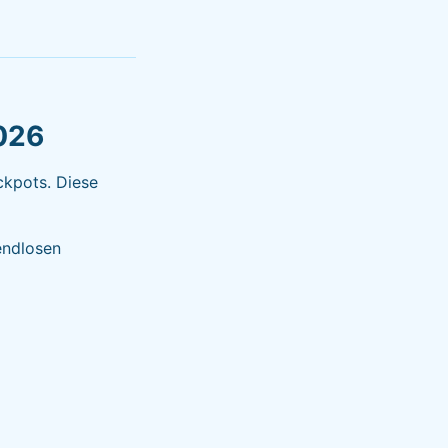
026
ckpots. Diese
endlosen