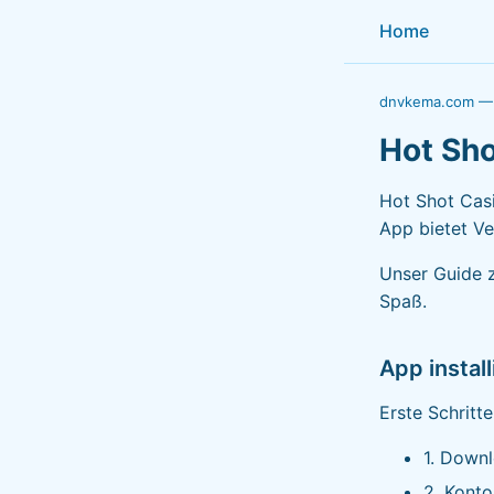
Home
dnvkema.com — 
Hot Sh
Hot Shot Casi
App bietet Ve
Unser Guide z
Spaß.
App instal
Erste Schritte
1. Down
2. Konto