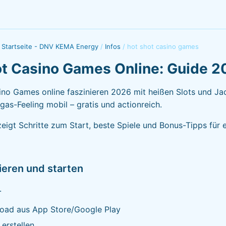
Startseite - DNV KEMA Energy
/
Infos
/
hot shot casino games
ot Casino Games Online: Guide 2
no Games online faszinieren 2026 mit heißen Slots und Ja
gas-Feeling mobil – gratis und actionreich.
eigt Schritte zum Start, beste Spiele und Bonus-Tipps für 
lieren und starten
.
load aus App Store/Google Play
 erstellen