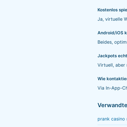
Kostenlos spi
Ja, virtuelle 
Android/iOS 
Beides, optim
Jackpots ech
Virtuell, aber 
Wie kontaktie
Via In-App-Ch
Verwandt
prank casino 