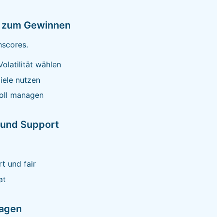
n zum Gewinnen
hscores.
Volatilität wählen
piele nutzen
roll managen
 und Support
rt und fair
at
ragen