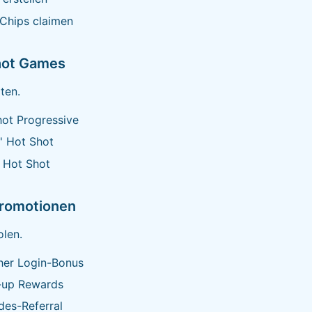
 Chips claimen
hot Games
ten.
hot Progressive
n' Hot Shot
 Hot Shot
Promotionen
len.
cher Login-Bonus
l-up Rewards
des-Referral