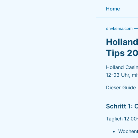
Home
dnvkema.com — 
Holland
Tips 2
Holland Casin
12-03 Uhr, mi
Dieser Guide 
Schritt 1:
Täglich 12:00
Wochen