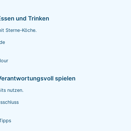
 Essen und Trinken
it Sterne-Köche.
de
Hour
 Verantwortungsvoll spielen
its nutzen.
sschluss
Tipps