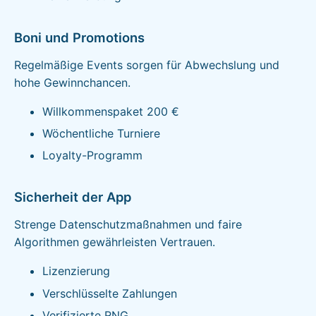
Boni und Promotions
Regelmäßige Events sorgen für Abwechslung und
hohe Gewinnchancen.
Willkommenspaket 200 €
Wöchentliche Turniere
Loyalty-Programm
Sicherheit der App
Strenge Datenschutzmaßnahmen und faire
Algorithmen gewährleisten Vertrauen.
Lizenzierung
Verschlüsselte Zahlungen
Verifizierte RNG