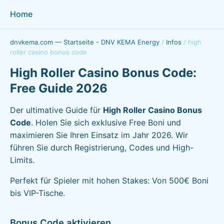
Home
dnvkema.com — Startseite - DNV KEMA Energy
/
Infos
/
high
roller casino bonus code
High Roller Casino Bonus Code:
Free Guide 2026
Der ultimative Guide für
High Roller Casino Bonus
Code
. Holen Sie sich exklusive Free Boni und
maximieren Sie Ihren Einsatz im Jahr 2026. Wir
führen Sie durch Registrierung, Codes und High-
Limits.
Perfekt für Spieler mit hohen Stakes: Von 500€ Boni
bis VIP-Tische.
Bonus Code aktivieren