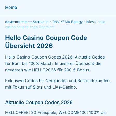
Home
dnvkema.com — Startseite - DNV KEMA Energy
/
Infos
/
hello
casino coupon code Übersicht
Hello Casino Coupon Code
Übersicht 2026
Hello Casino Coupon Codes 2026: Aktuelle Codes
für Boni bis 100% Match. In unserer Übersicht die
neuesten wie HELLO2026 für 200 € Bonus.
Exklusive Codes für Neukunden und Bestandskunden,
mit Fokus auf Slots und Live-Casino.
Aktuelle Coupon Codes 2026
HELLOFREE: 20 Freispiele, WELCOME100: 100% bis