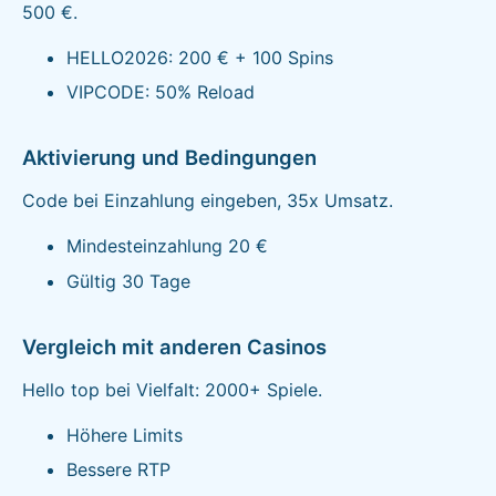
500 €.
HELLO2026: 200 € + 100 Spins
VIPCODE: 50% Reload
Aktivierung und Bedingungen
Code bei Einzahlung eingeben, 35x Umsatz.
Mindesteinzahlung 20 €
Gültig 30 Tage
Vergleich mit anderen Casinos
Hello top bei Vielfalt: 2000+ Spiele.
Höhere Limits
Bessere RTP