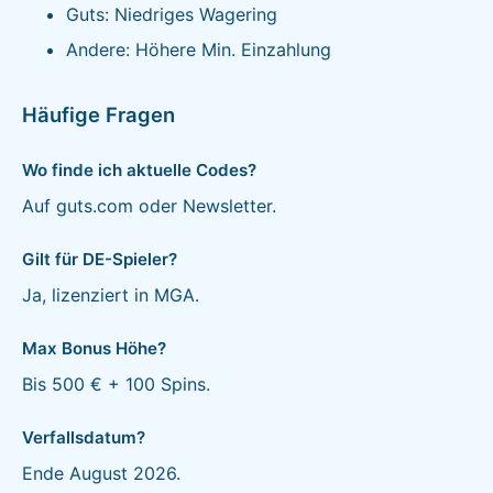
Guts: Niedriges Wagering
Andere: Höhere Min. Einzahlung
Häufige Fragen
Wo finde ich aktuelle Codes?
Auf guts.com oder Newsletter.
Gilt für DE-Spieler?
Ja, lizenziert in MGA.
Max Bonus Höhe?
Bis 500 € + 100 Spins.
Verfallsdatum?
Ende August 2026.