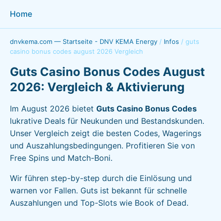
Home
dnvkema.com — Startseite - DNV KEMA Energy
/
Infos
/
guts
casino bonus codes august 2026 Vergleich
Guts Casino Bonus Codes August
2026: Vergleich & Aktivierung
Im August 2026 bietet
Guts Casino Bonus Codes
lukrative Deals für Neukunden und Bestandskunden.
Unser Vergleich zeigt die besten Codes, Wagerings
und Auszahlungsbedingungen. Profitieren Sie von
Free Spins und Match-Boni.
Wir führen step-by-step durch die Einlösung und
warnen vor Fallen. Guts ist bekannt für schnelle
Auszahlungen und Top-Slots wie Book of Dead.