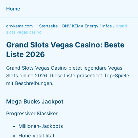
Home
dnvkema.com — Startseite - DNV KEMA Energy
/
Infos
/
grand
slots vegas casino
Grand Slots Vegas Casino: Beste
Liste 2026
Grand Slots Vegas Casino bietet legendäre Vegas-
Slots online 2026. Diese Liste präsentiert Top-Spiele
mit Beschreibungen.
Mega Bucks Jackpot
Progressiver Klassiker.
Millionen-Jackpots
Hohe Volatilität