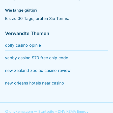
Wie lange gültig?
Bis zu 30 Tage, prüfen Sie Terms.
Verwandte Themen
dolly casino opinie
yabby casino $70 free chip code
new zealand zodiac casino review
new orleans hotels near casino
© dnvkema.com — Startseite - DNV KEMA Energy