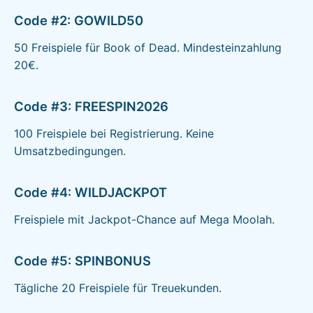
Code #2: GOWILD50
50 Freispiele für Book of Dead. Mindesteinzahlung
20€.
Code #3: FREESPIN2026
100 Freispiele bei Registrierung. Keine
Umsatzbedingungen.
Code #4: WILDJACKPOT
Freispiele mit Jackpot-Chance auf Mega Moolah.
Code #5: SPINBONUS
Tägliche 20 Freispiele für Treuekunden.