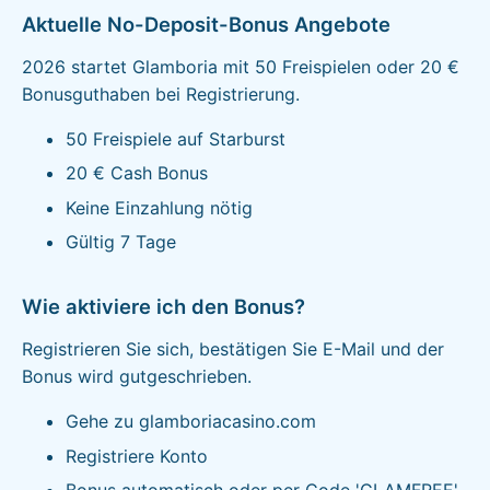
Aktuelle No-Deposit-Bonus Angebote
2026 startet Glamboria mit 50 Freispielen oder 20 €
Bonusguthaben bei Registrierung.
50 Freispiele auf Starburst
20 € Cash Bonus
Keine Einzahlung nötig
Gültig 7 Tage
Wie aktiviere ich den Bonus?
Registrieren Sie sich, bestätigen Sie E-Mail und der
Bonus wird gutgeschrieben.
Gehe zu glamboriacasino.com
Registriere Konto
Bonus automatisch oder per Code 'GLAMFREE'