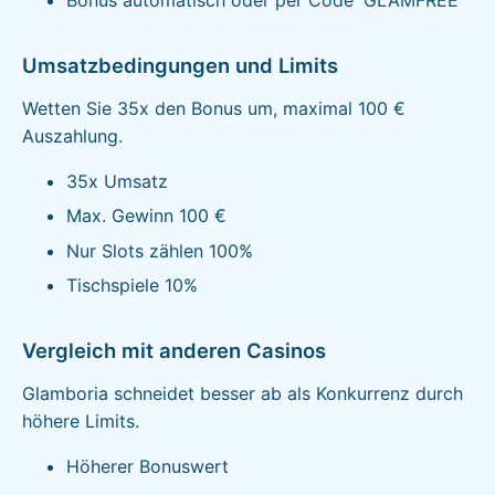
Umsatzbedingungen und Limits
Wetten Sie 35x den Bonus um, maximal 100 €
Auszahlung.
35x Umsatz
Max. Gewinn 100 €
Nur Slots zählen 100%
Tischspiele 10%
Vergleich mit anderen Casinos
Glamboria schneidet besser ab als Konkurrenz durch
höhere Limits.
Höherer Bonuswert