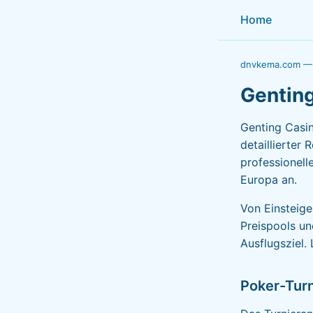
Home
dnvkema.com — 
Gentin
Genting Casin
detaillierter
professionell
Europa an.
Von Einsteige
Preispools u
Ausflugsziel.
Poker-Turn