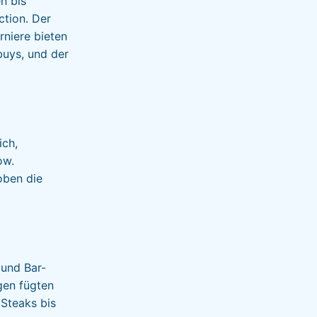
n bis
ction. Der
rniere bieten
buys, und der
ich,
ow.
oben die
 und Bar-
gen fügten
 Steaks bis