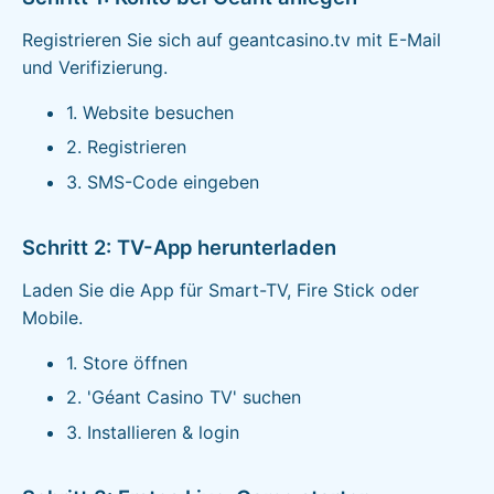
Registrieren Sie sich auf geantcasino.tv mit E-Mail
und Verifizierung.
1. Website besuchen
2. Registrieren
3. SMS-Code eingeben
Schritt 2: TV-App herunterladen
Laden Sie die App für Smart-TV, Fire Stick oder
Mobile.
1. Store öffnen
2. 'Géant Casino TV' suchen
3. Installieren & login