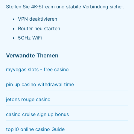
Stellen Sie 4K-Stream und stabile Verbindung sicher.
VPN deaktivieren
Router neu starten
5GHz WiFi
Verwandte Themen
myvegas slots - free casino
pin up casino withdrawal time
jetons rouge casino
casino cruise sign up bonus
top10 online casino Guide