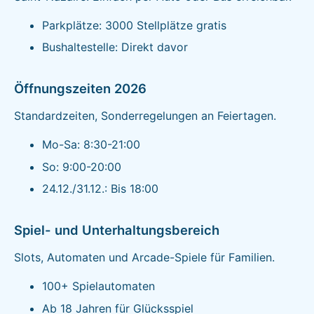
Parkplätze: 3000 Stellplätze gratis
Bushaltestelle: Direkt davor
Öffnungszeiten 2026
Standardzeiten, Sonderregelungen an Feiertagen.
Mo-Sa: 8:30-21:00
So: 9:00-20:00
24.12./31.12.: Bis 18:00
Spiel- und Unterhaltungsbereich
Slots, Automaten und Arcade-Spiele für Familien.
100+ Spielautomaten
Ab 18 Jahren für Glücksspiel