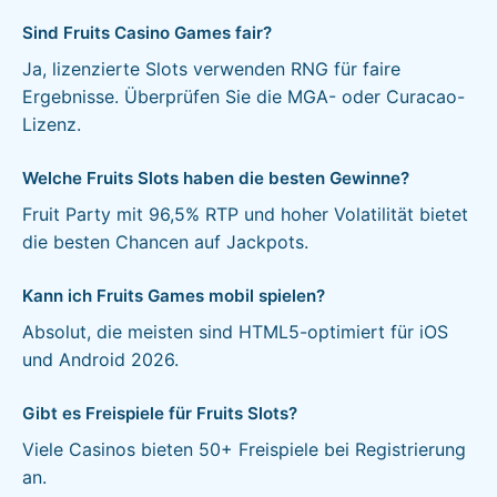
Sind Fruits Casino Games fair?
Ja, lizenzierte Slots verwenden RNG für faire
Ergebnisse. Überprüfen Sie die MGA- oder Curacao-
Lizenz.
Welche Fruits Slots haben die besten Gewinne?
Fruit Party mit 96,5% RTP und hoher Volatilität bietet
die besten Chancen auf Jackpots.
Kann ich Fruits Games mobil spielen?
Absolut, die meisten sind HTML5-optimiert für iOS
und Android 2026.
Gibt es Freispiele für Fruits Slots?
Viele Casinos bieten 50+ Freispiele bei Registrierung
an.