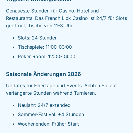
Genaueste Stunden für Casino, Hotel und
Restaurants. Das French Lick Casino ist 24/7 für Slots
geöffnet, Tische von 11-3 Uhr.
Slots: 24 Stunden
Tischspiele: 11:00-03:00
Poker Room: 12:00-04:00
Saisonale Änderungen 2026
Updates für Feiertage und Events. Achten Sie auf
verlängerte Stunden während Turnieren.
Neujahr: 24/7 extended
Sommer-Festival: +4 Stunden
Wochenenden: Früher Start