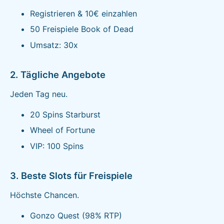
Registrieren & 10€ einzahlen
50 Freispiele Book of Dead
Umsatz: 30x
2. Tägliche Angebote
Jeden Tag neu.
20 Spins Starburst
Wheel of Fortune
VIP: 100 Spins
3. Beste Slots für Freispiele
Höchste Chancen.
Gonzo Quest (98% RTP)