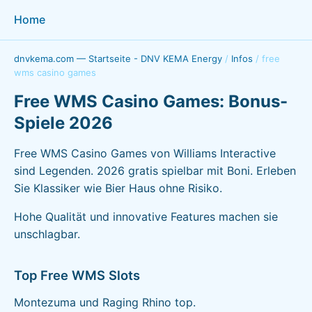
Home
dnvkema.com — Startseite - DNV KEMA Energy
/
Infos
/
free
wms casino games
Free WMS Casino Games: Bonus-
Spiele 2026
Free WMS Casino Games von Williams Interactive
sind Legenden. 2026 gratis spielbar mit Boni. Erleben
Sie Klassiker wie Bier Haus ohne Risiko.
Hohe Qualität und innovative Features machen sie
unschlagbar.
Top Free WMS Slots
Montezuma und Raging Rhino top.