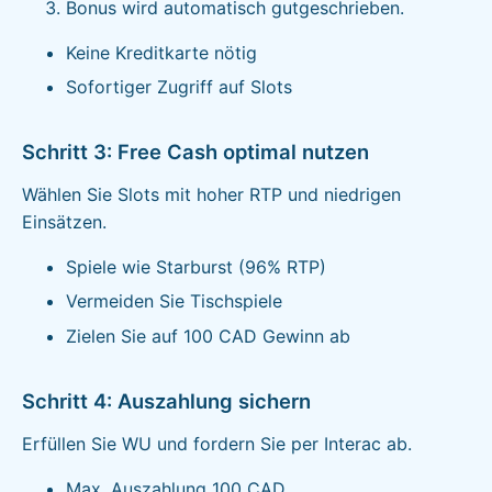
Bonus wird automatisch gutgeschrieben.
Keine Kreditkarte nötig
Sofortiger Zugriff auf Slots
Schritt 3: Free Cash optimal nutzen
Wählen Sie Slots mit hoher RTP und niedrigen
Einsätzen.
Spiele wie Starburst (96% RTP)
Vermeiden Sie Tischspiele
Zielen Sie auf 100 CAD Gewinn ab
Schritt 4: Auszahlung sichern
Erfüllen Sie WU und fordern Sie per Interac ab.
Max. Auszahlung 100 CAD