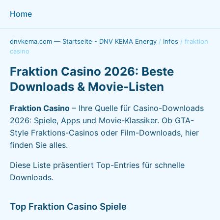
Home
dnvkema.com — Startseite - DNV KEMA Energy
/
Infos
/
fraktion
casino
Fraktion Casino 2026: Beste
Downloads & Movie-Listen
Fraktion Casino
– Ihre Quelle für Casino-Downloads
2026: Spiele, Apps und Movie-Klassiker. Ob GTA-
Style Fraktions-Casinos oder Film-Downloads, hier
finden Sie alles.
Diese Liste präsentiert Top-Entries für schnelle
Downloads.
Top Fraktion Casino Spiele