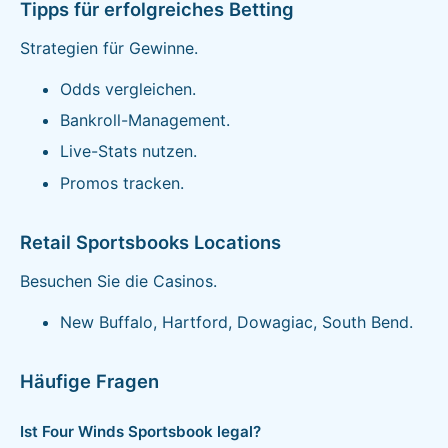
Tipps für erfolgreiches Betting
Strategien für Gewinne.
Odds vergleichen.
Bankroll-Management.
Live-Stats nutzen.
Promos tracken.
Retail Sportsbooks Locations
Besuchen Sie die Casinos.
New Buffalo, Hartford, Dowagiac, South Bend.
Häufige Fragen
Ist Four Winds Sportsbook legal?