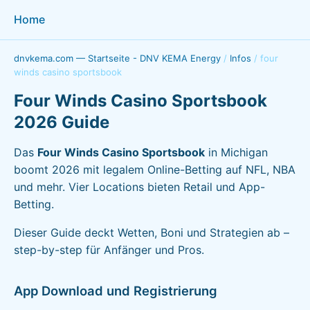
Home
dnvkema.com — Startseite - DNV KEMA Energy
/
Infos
/
four
winds casino sportsbook
Four Winds Casino Sportsbook
2026 Guide
Das
Four Winds Casino Sportsbook
in Michigan
boomt 2026 mit legalem Online-Betting auf NFL, NBA
und mehr. Vier Locations bieten Retail und App-
Betting.
Dieser Guide deckt Wetten, Boni und Strategien ab –
step-by-step für Anfänger und Pros.
App Download und Registrierung