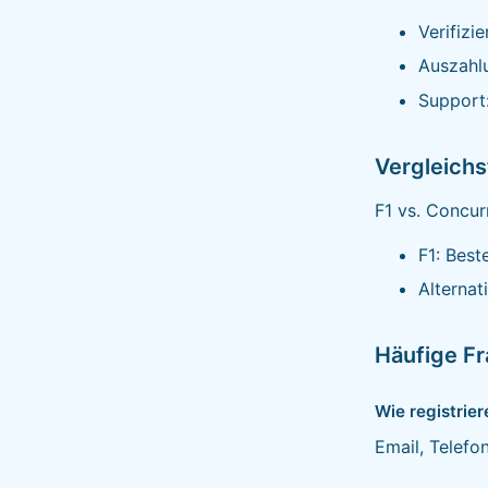
Verifizie
Auszahl
Support
Vergleichs
F1 vs. Concur
F1: Best
Alternat
Häufige F
Wie registrier
Email, Telefo