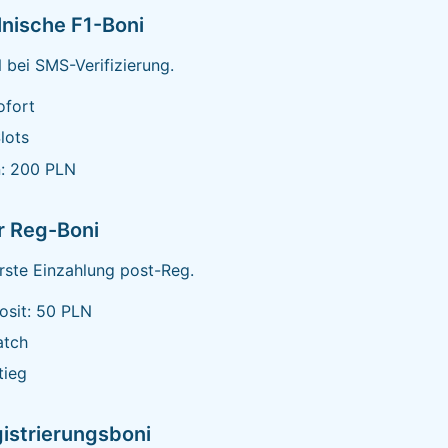
nische F1-Boni
 bei SMS-Verifizierung.
ofort
Slots
: 200 PLN
r Reg-Boni
rste Einzahlung post-Reg.
osit: 50 PLN
atch
tieg
istrierungsboni