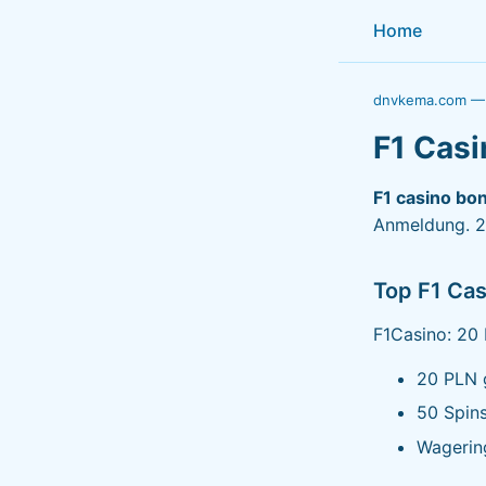
Home
dnvkema.com — 
F1 Casi
F1 casino bon
Anmeldung. 20
Top F1 Cas
F1Casino: 20
20 PLN g
50 Spin
Wagerin