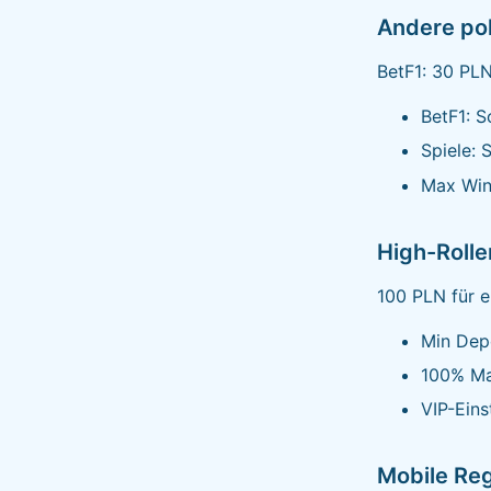
Andere pol
BetF1: 30 PLN
BetF1: S
Spiele: 
Max Win
High-Rolle
100 PLN für e
Min Dep
100% M
VIP-Eins
Mobile Reg