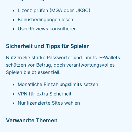
Lizenz prüfen (MGA oder UKGC)
Bonusbedingungen lesen
User-Reviews konsultieren
Sicherheit und Tipps für Spieler
Nutzen Sie starke Passwörter und Limits. E-Wallets
schützen vor Betrug, doch verantwortungsvolles
Spielen bleibt essenziell.
Monatliche Einzahlungslimits setzen
VPN für extra Sicherheit
Nur lizenzierte Sites wählen
Verwandte Themen