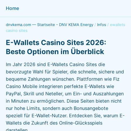
Home
dnvkema.com — Startseite - DNV KEMA Energy
/
Infos
/
ewallets
casino sites
E-Wallets Casino Sites 2026:
Beste Optionen im Überblick
Im Jahr 2026 sind E-Wallets Casino Sites die
bevorzugte Wahl für Spieler, die schnelle, sichere und
bequeme Zahlungen wünschen. Plattformen wie Fiz
Casino Mobile integrieren perfekte E-Wallets wie
PayPal, Skrill und Neteller, um Ein- und Auszahlungen
in Minuten zu ermöglichen. Diese Seiten bieten nicht
nur hohe Limits, sondern auch Bonusangebote
speziell für E-Wallet-Nutzer. Entdecken Sie, warum E-
Wallets die Zukunft des Online-Glücksspiels
darstellen.