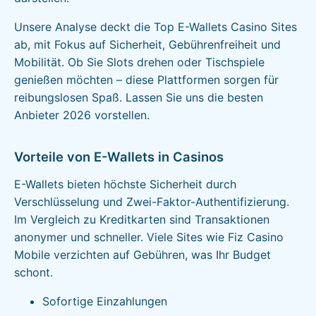
Unsere Analyse deckt die Top E-Wallets Casino Sites
ab, mit Fokus auf Sicherheit, Gebührenfreiheit und
Mobilität. Ob Sie Slots drehen oder Tischspiele
genießen möchten – diese Plattformen sorgen für
reibungslosen Spaß. Lassen Sie uns die besten
Anbieter 2026 vorstellen.
Vorteile von E-Wallets in Casinos
E-Wallets bieten höchste Sicherheit durch
Verschlüsselung und Zwei-Faktor-Authentifizierung.
Im Vergleich zu Kreditkarten sind Transaktionen
anonymer und schneller. Viele Sites wie Fiz Casino
Mobile verzichten auf Gebühren, was Ihr Budget
schont.
Sofortige Einzahlungen