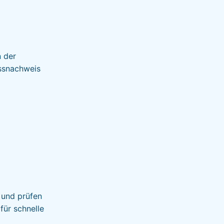
 der
ssnachweis
 und prüfen
für schnelle