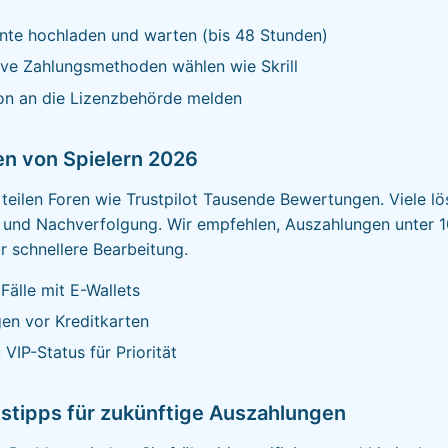
te hochladen und warten (bis 48 Stunden)
ive Zahlungsmethoden wählen wie Skrill
ion an die Lizenzbehörde melden
en von Spielern 2026
teilen Foren wie Trustpilot Tausende Bewertungen. Viele l
 und Nachverfolgung. Wir empfehlen, Auszahlungen unter 
ür schnellere Bearbeitung.
 Fälle mit E-Wallets
en vor Kreditkarten
 VIP-Status für Priorität
stipps für zukünftige Auszahlungen