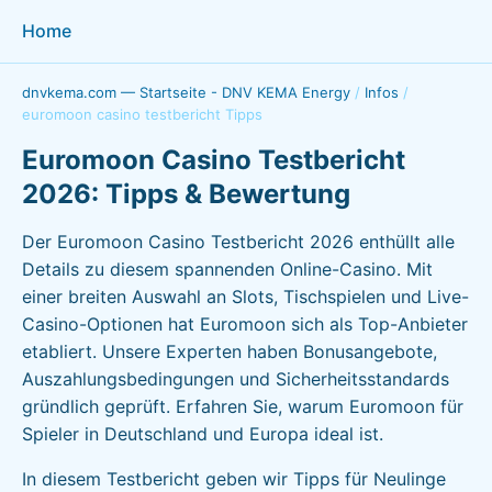
Home
dnvkema.com — Startseite - DNV KEMA Energy
/
Infos
/
euromoon casino testbericht Tipps
Euromoon Casino Testbericht
2026: Tipps & Bewertung
Der Euromoon Casino Testbericht 2026 enthüllt alle
Details zu diesem spannenden Online-Casino. Mit
einer breiten Auswahl an Slots, Tischspielen und Live-
Casino-Optionen hat Euromoon sich als Top-Anbieter
etabliert. Unsere Experten haben Bonusangebote,
Auszahlungsbedingungen und Sicherheitsstandards
gründlich geprüft. Erfahren Sie, warum Euromoon für
Spieler in Deutschland und Europa ideal ist.
In diesem Testbericht geben wir Tipps für Neulinge