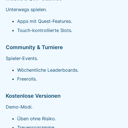
Unterwegs spielen.
Apps mit Quest-Features.
Touch-kontrollierte Slots.
Community & Turniere
Spieler-Events.
Wöchentliche Leaderboards.
Freerolls.
Kostenlose Versionen
Demo-Modi.
Üben ohne Risiko.
Treueprogramme.