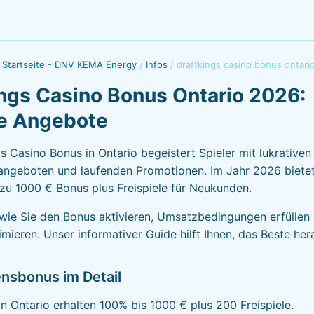
Startseite - DNV KEMA Energy
/
Infos
/
draftkings casino bonus ontari
ngs Casino Bonus Ontario 2026:
le Angebote
s Casino Bonus in Ontario begeistert Spieler mit lukrativen
ngeboten und laufenden Promotionen. Im Jahr 2026 bietet
 zu 1000 € Bonus plus Freispiele für Neukunden.
 wie Sie den Bonus aktivieren, Umsatzbedingungen erfüllen 
ieren. Unser informativer Guide hilft Ihnen, das Beste her
nsbonus im Detail
in Ontario erhalten 100% bis 1000 € plus 200 Freispiele.