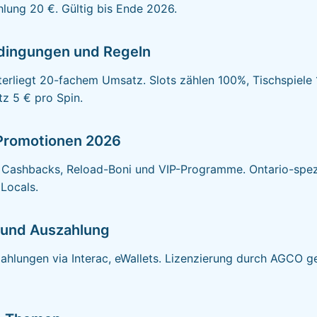
lung 20 €. Gültig bis Ende 2026.
ingungen und Regeln
erliegt 20-fachem Umsatz. Slots zählen 100%, Tischspiele
z 5 € pro Spin.
Promotionen 2026
 Cashbacks, Reload-Boni und VIP-Programme. Ontario-spez
Locals.
 und Auszahlung
ahlungen via Interac, eWallets. Lizenzierung durch AGCO g