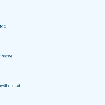
 10%.
ifische
ewährleistet