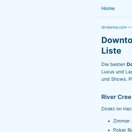
Home
dnvkema.com — 
Downto
Liste
Die besten
D
Luxus und Lag
und Shows. Pl
River Cree
Direkt im Her
Zimmer 
Poker R