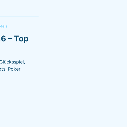
tels
6 – Top
Glücksspiel,
ots, Poker