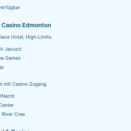
verfügbar
a Casino Edmonton
ace Hotel, High-Limits.
it Jacuzzi
che Games
ub
n mit Casino-Zugang.
/Nacht
Center
 River Cree