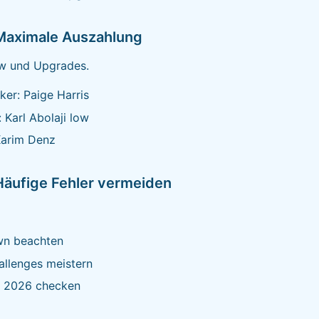
 Maximale Auszahlung
w und Upgrades.
er: Paige Harris
Karl Abolaji low
Karim Denz
 Häufige Fehler vermeiden
n beachten
allenges meistern
 2026 checken