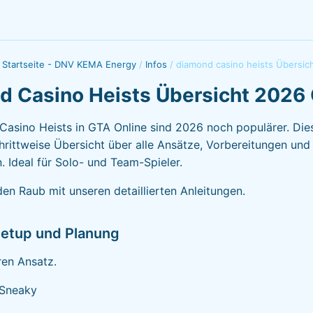
Startseite - DNV KEMA Energy
/
Infos
/
diamond casino heists Übersic
d Casino Heists Übersicht 2026
asino Heists in GTA Online sind 2026 noch populärer. Die
chrittweise Übersicht über alle Ansätze, Vorbereitungen un
 Ideal für Solo- und Team-Spieler.
den Raub mit unseren detaillierten Anleitungen.
 Setup und Planung
ren Ansatz.
 Sneaky