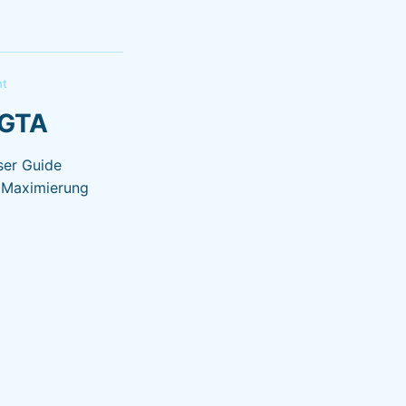
ht
 GTA
ser Guide
d Maximierung