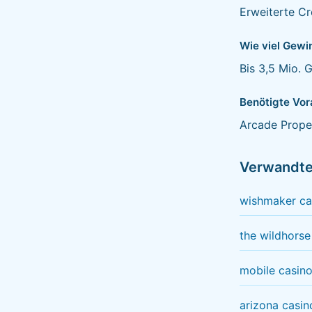
Erweiterte Cr
Wie viel Gew
Bis 3,5 Mio. 
Benötigte Vo
Arcade Proper
Verwandt
wishmaker ca
the wildhorse
mobile casino
arizona casin