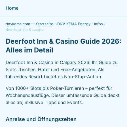
Home
dnvkema.com — Startseite - DNV KEMA Energy
/
Infos
/
deerfoot inn & casino
Deerfoot Inn & Casino Guide 2026:
Alles im Detail
Deerfoot Inn & Casino in Calgary 2026: Ihr Guide zu
Slots, Tischen, Hotel und Free-Angeboten. Als
führendes Resort bietet es Non-Stop-Action.
Von 1000+ Slots bis Poker-Turnieren – perfekt für
Wochenendausflüge. Dieser umfassende Guide deckt
alles ab, inklusive Tipps und Events.
Anreise und Öffnungszeiten