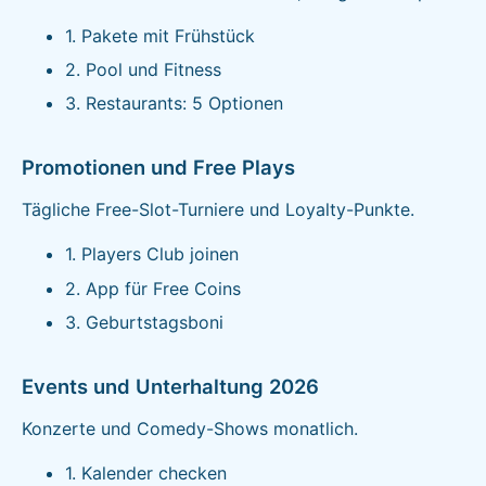
1. Pakete mit Frühstück
2. Pool und Fitness
3. Restaurants: 5 Optionen
Promotionen und Free Plays
Tägliche Free-Slot-Turniere und Loyalty-Punkte.
1. Players Club joinen
2. App für Free Coins
3. Geburtstagsboni
Events und Unterhaltung 2026
Konzerte und Comedy-Shows monatlich.
1. Kalender checken