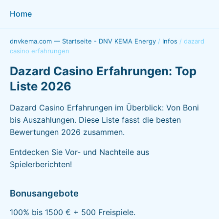
Home
dnvkema.com — Startseite - DNV KEMA Energy
/
Infos
/
dazard
casino erfahrungen
Dazard Casino Erfahrungen: Top
Liste 2026
Dazard Casino Erfahrungen im Überblick: Von Boni
bis Auszahlungen. Diese Liste fasst die besten
Bewertungen 2026 zusammen.
Entdecken Sie Vor- und Nachteile aus
Spielerberichten!
Bonusangebote
100% bis 1500 € + 500 Freispiele.