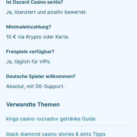
Ist Dazard Casino seriös?
Ja, lizenziert und positiv bewertet.
Minimaleinzahlung?
10 € via Krypto oder Karte.
Freispiele verfügbar?
Ja, täglich für VIPs.
Deutsche Spieler willkommen?
Absolut, mit DE-Support.
Verwandte Themen
kings casino rozvadov getränke Guide
black diamond casino stories & slots Tipps