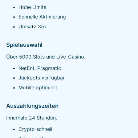
Hohe Limits
Schnelle Aktivierung
Umsatz 35x
Spielauswahl
Über 5000 Slots und Live-Casino.
NetEnt, Pragmatic
Jackpots verfügbar
Mobile optimiert
Auszahlungszeiten
Innerhalb 24 Stunden.
Crypto schnell