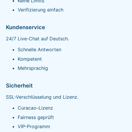
Keine Limits
Verifizierung einfach
Kundenservice
24/7 Live-Chat auf Deutsch.
Schnelle Antworten
Kompetent
Mehrsprachig
Sicherheit
SSL-Verschlüsselung und Lizenz.
Curacao-Lizenz
Fairness geprüft
VIP-Programm