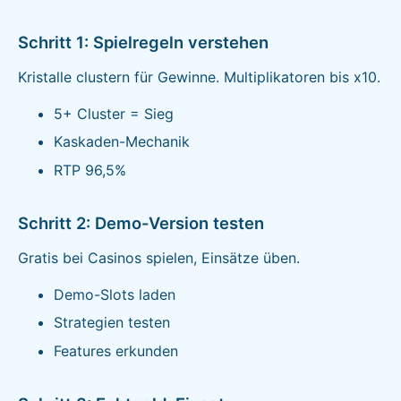
Schritt 1: Spielregeln verstehen
Kristalle clustern für Gewinne. Multiplikatoren bis x10.
5+ Cluster = Sieg
Kaskaden-Mechanik
RTP 96,5%
Schritt 2: Demo-Version testen
Gratis bei Casinos spielen, Einsätze üben.
Demo-Slots laden
Strategien testen
Features erkunden