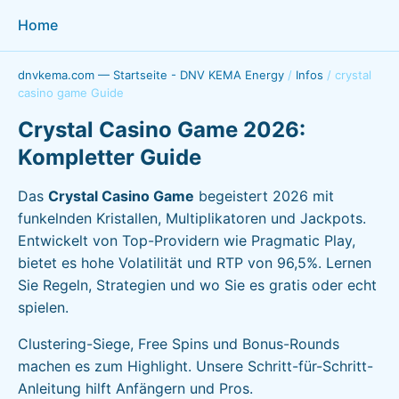
Home
dnvkema.com — Startseite - DNV KEMA Energy
/
Infos
/
crystal
casino game Guide
Crystal Casino Game 2026:
Kompletter Guide
Das
Crystal Casino Game
begeistert 2026 mit
funkelnden Kristallen, Multiplikatoren und Jackpots.
Entwickelt von Top-Providern wie Pragmatic Play,
bietet es hohe Volatilität und RTP von 96,5%. Lernen
Sie Regeln, Strategien und wo Sie es gratis oder echt
spielen.
Clustering-Siege, Free Spins und Bonus-Rounds
machen es zum Highlight. Unsere Schritt-für-Schritt-
Anleitung hilft Anfängern und Pros.