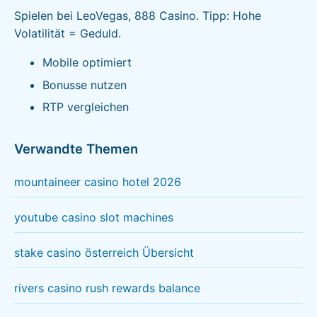
Spielen bei LeoVegas, 888 Casino. Tipp: Hohe
Volatilität = Geduld.
Mobile optimiert
Bonusse nutzen
RTP vergleichen
Verwandte Themen
mountaineer casino hotel 2026
youtube casino slot machines
stake casino österreich Übersicht
rivers casino rush rewards balance