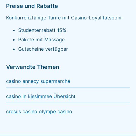
Preise und Rabatte
Konkurrenzfähige Tarife mit Casino-Loyalitätsboni.
Studentenrabatt 15%
Pakete mit Massage
Gutscheine verfügbar
Verwandte Themen
casino annecy supermarché
casino in kissimmee Übersicht
cresus casino olympe casino