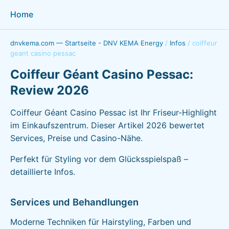
Home
dnvkema.com — Startseite - DNV KEMA Energy
/
Infos
/
coiffeur
geant casino pessac
Coiffeur Géant Casino Pessac:
Review 2026
Coiffeur Géant Casino Pessac ist Ihr Friseur-Highlight
im Einkaufszentrum. Dieser Artikel 2026 bewertet
Services, Preise und Casino-Nähe.
Perfekt für Styling vor dem Glücksspielspaß –
detaillierte Infos.
Services und Behandlungen
Moderne Techniken für Hairstyling, Farben und