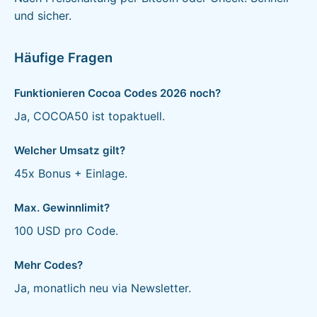
und sicher.
Häufige Fragen
Funktionieren Cocoa Codes 2026 noch?
Ja, COCOA50 ist topaktuell.
Welcher Umsatz gilt?
45x Bonus + Einlage.
Max. Gewinnlimit?
100 USD pro Code.
Mehr Codes?
Ja, monatlich neu via Newsletter.