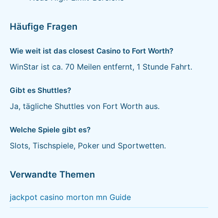
Häufige Fragen
Wie weit ist das closest Casino to Fort Worth?
WinStar ist ca. 70 Meilen entfernt, 1 Stunde Fahrt.
Gibt es Shuttles?
Ja, tägliche Shuttles von Fort Worth aus.
Welche Spiele gibt es?
Slots, Tischspiele, Poker und Sportwetten.
Verwandte Themen
jackpot casino morton mn Guide