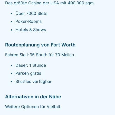
Das größte Casino der USA mit 400.000 sqm.
Über 7000 Slots
Poker-Rooms
Hotels & Shows
Routenplanung von Fort Worth
Fahren Sie I-35 South für 70 Meilen.
Dauer: 1 Stunde
Parken gratis
Shuttles verfügbar
Alternativen in der Nähe
Weitere Optionen für Vielfalt.