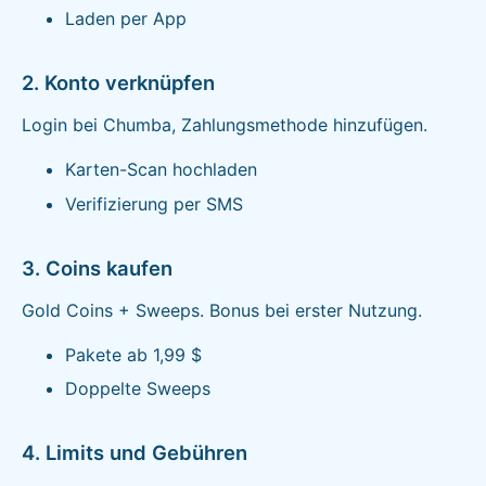
Laden per App
2. Konto verknüpfen
Login bei Chumba, Zahlungsmethode hinzufügen.
Karten-Scan hochladen
Verifizierung per SMS
3. Coins kaufen
Gold Coins + Sweeps. Bonus bei erster Nutzung.
Pakete ab 1,99 $
Doppelte Sweeps
4. Limits und Gebühren