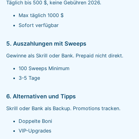
Täglich bis 500 $, keine Gebühren 2026.
Max täglich 1000 $
Sofort verfügbar
5. Auszahlungen mit Sweeps
Gewinne als Skrill oder Bank. Prepaid nicht direkt.
100 Sweeps Minimum
3-5 Tage
6. Alternativen und Tipps
Skrill oder Bank als Backup. Promotions tracken.
Doppelte Boni
VIP-Upgrades