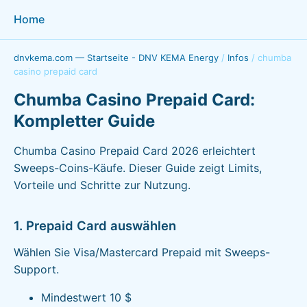
Home
dnvkema.com — Startseite - DNV KEMA Energy
/
Infos
/
chumba
casino prepaid card
Chumba Casino Prepaid Card:
Kompletter Guide
Chumba Casino Prepaid Card 2026 erleichtert
Sweeps-Coins-Käufe. Dieser Guide zeigt Limits,
Vorteile und Schritte zur Nutzung.
1. Prepaid Card auswählen
Wählen Sie Visa/Mastercard Prepaid mit Sweeps-
Support.
Mindestwert 10 $