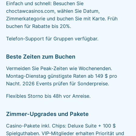
Einfach und schnell: Besuchen Sie
choctawcasinos.com, wählen Sie Datum,
Zimmerkategorie und buchen Sie mit Karte. Früh
buchen für Rabatte bis 20%.
Telefon-Support für Gruppen verfügbar.
Beste Zeiten zum Buchen
Vermeiden Sie Peak-Zeiten wie Wochenenden.
Montag-Dienstag günstigste Raten ab 149 $ pro
Nacht. 2026 Events prüfen für Sonderpreise.
Flexibles Storno bis 48h vor Anreise.
Zimmer-Upgrades und Pakete
Casino-Pakete inkl. Chips: Deluxe Suite + 100 $
Spielguthaben. VIP-Mitglieder erhalten Priorität und