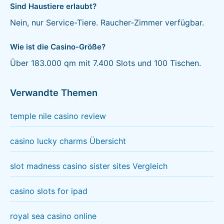
Sind Haustiere erlaubt?
Nein, nur Service-Tiere. Raucher-Zimmer verfügbar.
Wie ist die Casino-Größe?
Über 183.000 qm mit 7.400 Slots und 100 Tischen.
Verwandte Themen
temple nile casino review
casino lucky charms Übersicht
slot madness casino sister sites Vergleich
casino slots for ipad
royal sea casino online