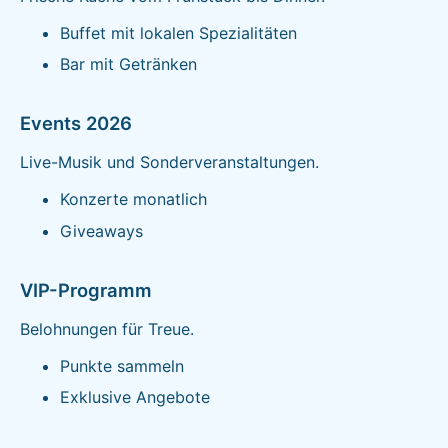
Buffet mit lokalen Spezialitäten
Bar mit Getränken
Events 2026
Live-Musik und Sonderveranstaltungen.
Konzerte monatlich
Giveaways
VIP-Programm
Belohnungen für Treue.
Punkte sammeln
Exklusive Angebote