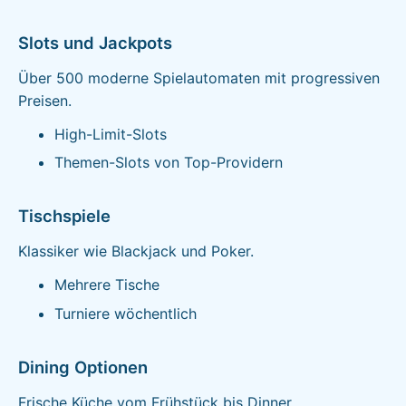
Slots und Jackpots
Über 500 moderne Spielautomaten mit progressiven
Preisen.
High-Limit-Slots
Themen-Slots von Top-Providern
Tischspiele
Klassiker wie Blackjack und Poker.
Mehrere Tische
Turniere wöchentlich
Dining Optionen
Frische Küche vom Frühstück bis Dinner.