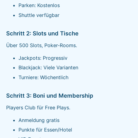
Parken: Kostenlos
Shuttle verfügbar
Schritt 2: Slots und Tische
Über 500 Slots, Poker-Rooms.
Jackpots: Progressiv
Blackjack: Viele Varianten
Turniere: Wöchentlich
Schritt 3: Boni und Membership
Players Club für Free Plays.
Anmeldung gratis
Punkte für Essen/Hotel