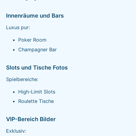
Innenräume und Bars
Luxus pur:
Poker Room
Champagner Bar
Slots und Tische Fotos
Spielbereiche:
High-Limit Slots
Roulette Tische
VIP-Bereich Bilder
Exklusiv: