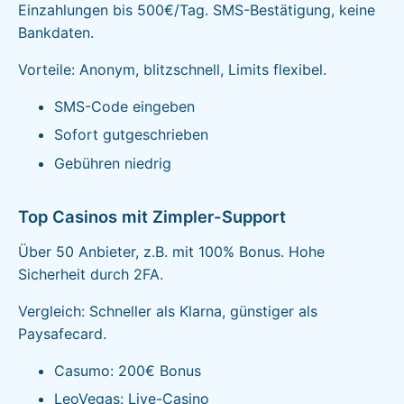
Einzahlungen bis 500€/Tag. SMS-Bestätigung, keine
Bankdaten.
Vorteile: Anonym, blitzschnell, Limits flexibel.
SMS-Code eingeben
Sofort gutgeschrieben
Gebühren niedrig
Top Casinos mit Zimpler-Support
Über 50 Anbieter, z.B. mit 100% Bonus. Hohe
Sicherheit durch 2FA.
Vergleich: Schneller als Klarna, günstiger als
Paysafecard.
Casumo: 200€ Bonus
LeoVegas: Live-Casino