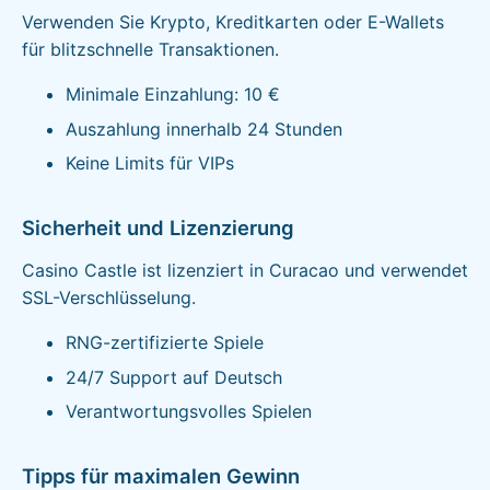
Verwenden Sie Krypto, Kreditkarten oder E-Wallets
für blitzschnelle Transaktionen.
Minimale Einzahlung: 10 €
Auszahlung innerhalb 24 Stunden
Keine Limits für VIPs
Sicherheit und Lizenzierung
Casino Castle ist lizenziert in Curacao und verwendet
SSL-Verschlüsselung.
RNG-zertifizierte Spiele
24/7 Support auf Deutsch
Verantwortungsvolles Spielen
Tipps für maximalen Gewinn