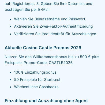
auf 'Registrieren'. 3. Geben Sie Ihre Daten ein und
bestätigen Sie per E-Mail.
Wählen Sie Benutzername und Passwort
Aktivieren Sie Zwei-Faktor-Authentifizierung
Verifizieren Sie Ihre Identität für Auszahlungen
Aktuelle Casino Castle Promos 2026
Nutzen Sie den Willkommensbonus bis zu 500 € plus
Freispiele. Promo-Code: CASTLE2026.
100% Einzahlungsbonus
50 Freispiele für Starburst
Wöchentliche Cashbacks
Einzahlung und Auszahlung ohne Agent