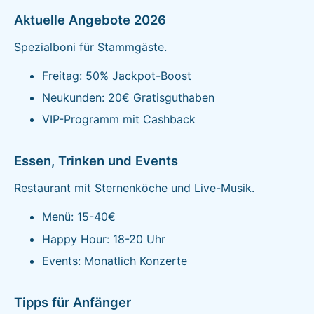
Aktuelle Angebote 2026
Spezialboni für Stammgäste.
Freitag: 50% Jackpot-Boost
Neukunden: 20€ Gratisguthaben
VIP-Programm mit Cashback
Essen, Trinken und Events
Restaurant mit Sternenköche und Live-Musik.
Menü: 15-40€
Happy Hour: 18-20 Uhr
Events: Monatlich Konzerte
Tipps für Anfänger