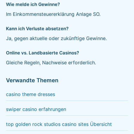
Wie melde ich Gewinne?
Im Einkommensteuererklärung Anlage SO.
Kann ich Verluste absetzen?
Ja, gegen aktuelle oder zukünftige Gewinne.
Online vs. Landbasierte Casinos?
Gleiche Regeln, Nachweise erforderlich.
Verwandte Themen
casino theme dresses
swiper casino erfahrungen
top golden rock studios casino sites Übersicht