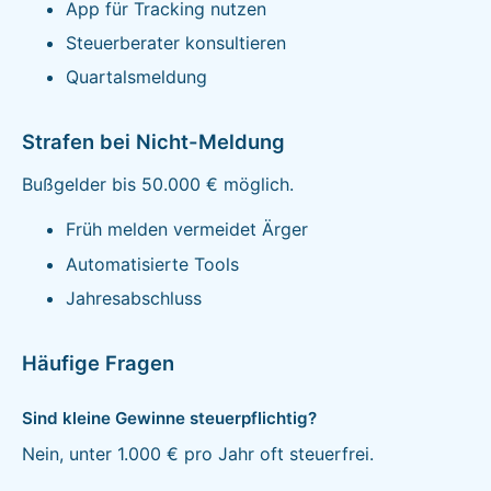
App für Tracking nutzen
Steuerberater konsultieren
Quartalsmeldung
Strafen bei Nicht-Meldung
Bußgelder bis 50.000 € möglich.
Früh melden vermeidet Ärger
Automatisierte Tools
Jahresabschluss
Häufige Fragen
Sind kleine Gewinne steuerpflichtig?
Nein, unter 1.000 € pro Jahr oft steuerfrei.