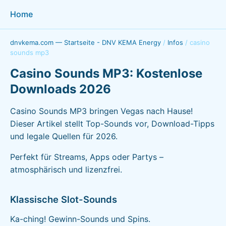
Home
dnvkema.com — Startseite - DNV KEMA Energy
/
Infos
/
casino
sounds mp3
Casino Sounds MP3: Kostenlose
Downloads 2026
Casino Sounds MP3 bringen Vegas nach Hause!
Dieser Artikel stellt Top-Sounds vor, Download-Tipps
und legale Quellen für 2026.
Perfekt für Streams, Apps oder Partys –
atmosphärisch und lizenzfrei.
Klassische Slot-Sounds
Ka-ching! Gewinn-Sounds und Spins.