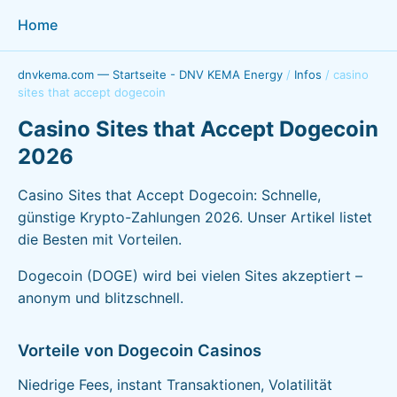
Home
dnvkema.com — Startseite - DNV KEMA Energy
/
Infos
/
casino
sites that accept dogecoin
Casino Sites that Accept Dogecoin
2026
Casino Sites that Accept Dogecoin: Schnelle,
günstige Krypto-Zahlungen 2026. Unser Artikel listet
die Besten mit Vorteilen.
Dogecoin (DOGE) wird bei vielen Sites akzeptiert –
anonym und blitzschnell.
Vorteile von Dogecoin Casinos
Niedrige Fees, instant Transaktionen, Volatilität