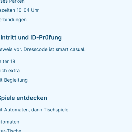
oses Parken
szeiten 10-04 Uhr
rbindungen
Eintritt und ID-Prüfung
sweis vor. Dresscode ist smart casual.
lter 18
ich extra
t Begleitung
 Spiele entdecken
it Automaten, dann Tischspiele.
utomaten
er-Tische