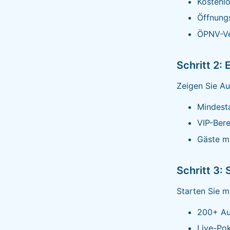
Kostenl
Öffnung
ÖPNV-Ve
Schritt 2: 
Zeigen Sie Au
Mindesta
VIP-Bere
Gäste mi
Schritt 3:
Starten Sie m
200+ A
Live-Pok