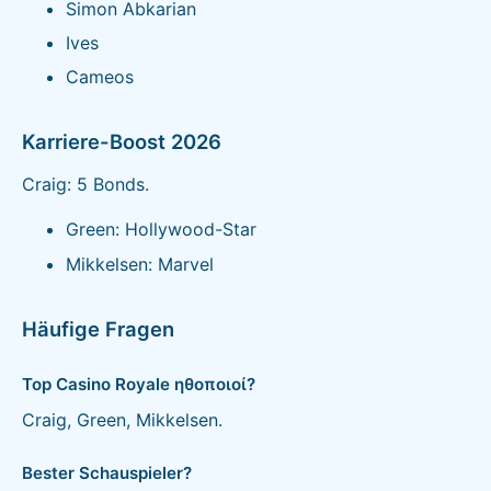
Simon Abkarian
Ives
Cameos
Karriere-Boost 2026
Craig: 5 Bonds.
Green: Hollywood-Star
Mikkelsen: Marvel
Häufige Fragen
Top Casino Royale ηθοποιοί?
Craig, Green, Mikkelsen.
Bester Schauspieler?