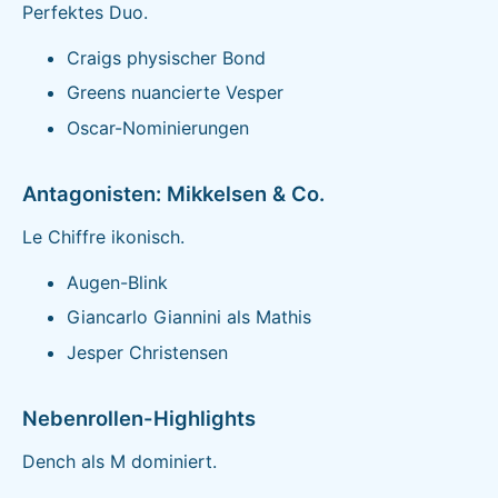
Perfektes Duo.
Craigs physischer Bond
Greens nuancierte Vesper
Oscar-Nominierungen
Antagonisten: Mikkelsen & Co.
Le Chiffre ikonisch.
Augen-Blink
Giancarlo Giannini als Mathis
Jesper Christensen
Nebenrollen-Highlights
Dench als M dominiert.