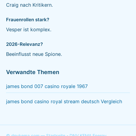
Craig nach Kritikern.
Frauenrollen stark?
Vesper ist komplex.
2026-Relevanz?
Beeinflusst neue Spione.
Verwandte Themen
james bond 007 casino royale 1967
james bond casino royal stream deutsch Vergleich
© dnvkema.com — Startseite - DNV KEMA Energy