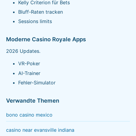
Kelly Criterion für Bets
Bluff-Raten tracken
Sessions limits
Moderne Casino Royale Apps
2026 Updates.
VR-Poker
AI-Trainer
Fehler-Simulator
Verwandte Themen
bono casino mexico
casino near evansville indiana