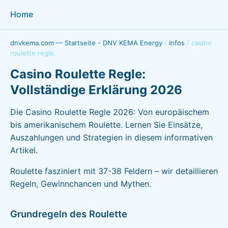
Home
dnvkema.com — Startseite - DNV KEMA Energy
/
Infos
/
casino
roulette regle
Casino Roulette Regle:
Vollständige Erklärung 2026
Die Casino Roulette Regle 2026: Von europäischem
bis amerikanischem Roulette. Lernen Sie Einsätze,
Auszahlungen und Strategien in diesem informativen
Artikel.
Roulette fasziniert mit 37-38 Feldern – wir detaillieren
Regeln, Gewinnchancen und Mythen.
Grundregeln des Roulette