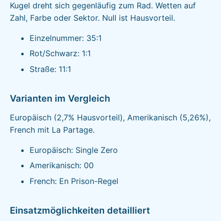
Kugel dreht sich gegenläufig zum Rad. Wetten auf
Zahl, Farbe oder Sektor. Null ist Hausvorteil.
Einzelnummer: 35:1
Rot/Schwarz: 1:1
Straße: 11:1
Varianten im Vergleich
Europäisch (2,7% Hausvorteil), Amerikanisch (5,26%),
French mit La Partage.
Europäisch: Single Zero
Amerikanisch: 00
French: En Prison-Regel
Einsatzmöglichkeiten detailliert