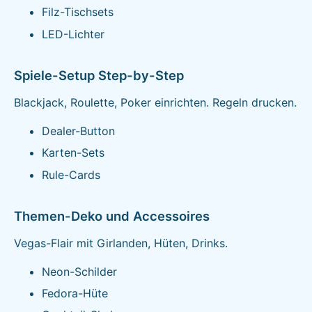
Filz-Tischsets
LED-Lichter
Spiele-Setup Step-by-Step
Blackjack, Roulette, Poker einrichten. Regeln drucken.
Dealer-Button
Karten-Sets
Rule-Cards
Themen-Deko und Accessoires
Vegas-Flair mit Girlanden, Hüten, Drinks.
Neon-Schilder
Fedora-Hüte